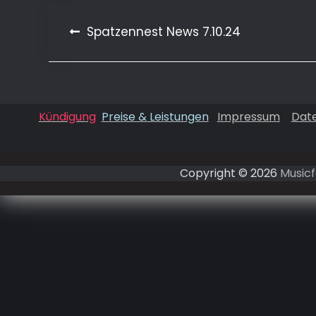
Beitragsnavigation
Spatzennest News 7.10.24
Kündigung
Preise & Leistungen
Impressum
Dat
Copyright © 2026
Musicf