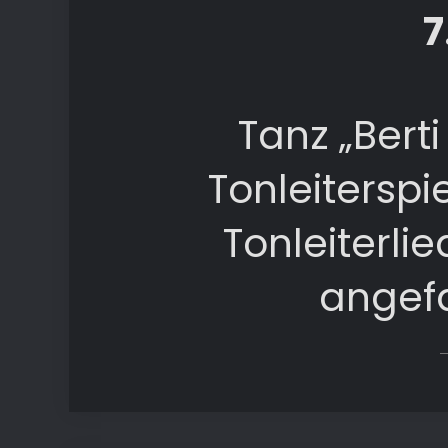
7
Tanz „Bert
Tonleitersp
Tonleiterlie
angefa