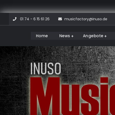
Skip
01 74 - 6 15 61 26
musicfactory@inuso.de
to
content
Home
News
Angebote
Musicfactory