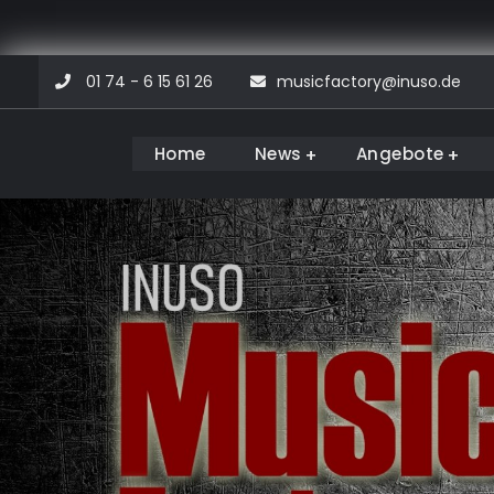
Skip
01 74 - 6 15 61 26
musicfactory@inuso.de
to
content
Home
News
Angebote
Musicfactory