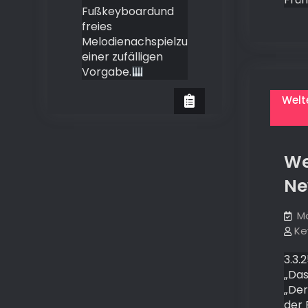
Fußkeyboardund
freies
Melodienachspielzu
einer zufälligen
Vorgabe.
Welt
We
Ne
Mä
Ke
3.3.
„Das
„Der
der 