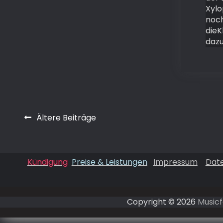
Xyl
noc
dieK
daz
Beitragsnavigation
Ältere Beiträge
Kündigung
Preise & Leistungen
Impressum
Dat
Copyright © 2026
Musicf