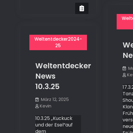
Welt
Weltentdecker2024-
We
25
Ne
Weltentdecker
Mä
News
Ke
10.3.25
17.3
Tan
März 12, 2025
Shou
Kevin
Kla
Früh
10.3.25 „Kuckuck
vers
und der Esel“auf
neue
dem
Früh