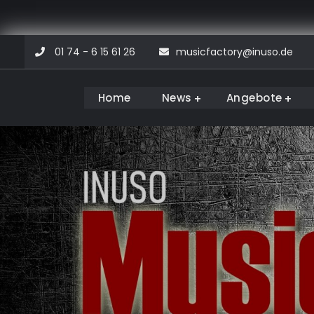
Skip
01 74 - 6 15 61 26
musicfactory@inuso.de
to
content
Home
News
Angebote
Musicfactory