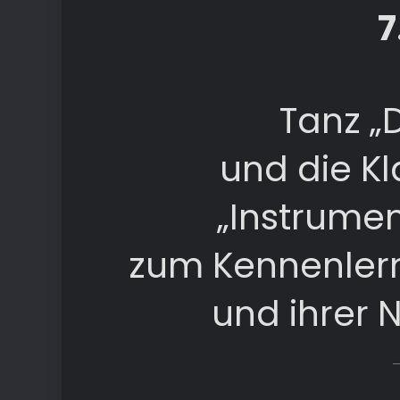
7
Tanz „
und die K
„Instrume
zum Kennenlern
und ihrer 