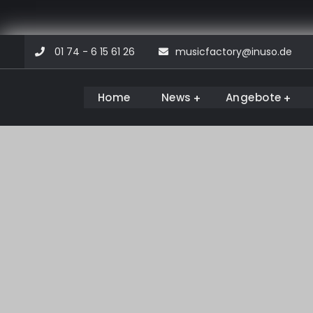
Skip
01 74 - 6 15 61 26
musicfactory@inuso.de
to
content
Home
News
Angebote
Musicfactory