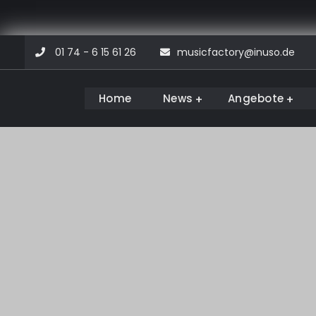
Skip
01 74 - 6 15 61 26
musicfactory@inuso.de
to
content
Home
News
Angebote
Musicfactory