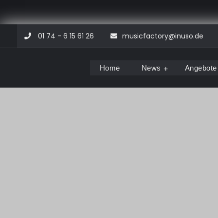
Skip
01 74 - 6 15 61 26
musicfactory@inuso.de
to
content
Home
News
Angebote
Musicfactory