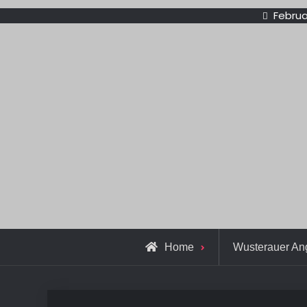
Februa
Home
Wusterauer An