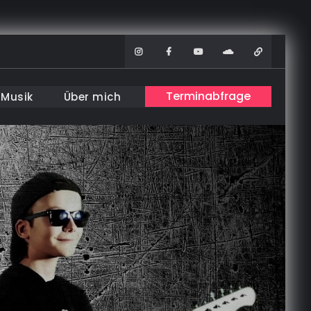
Instagram
Facebook
Youtube
Soundcloud
WhatsAp
Terminabfrage
Musik
Über mich