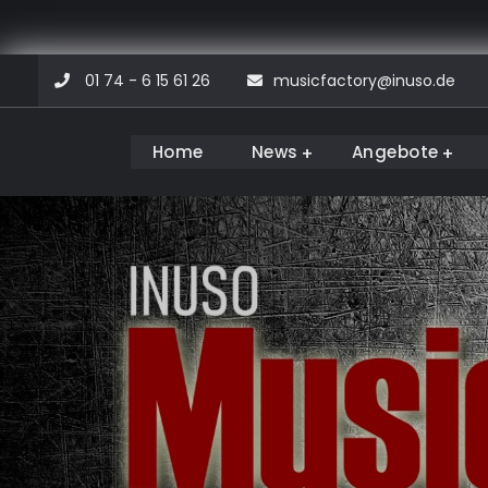
Skip
01 74 - 6 15 61 26
musicfactory@inuso.de
to
content
Home
News
Angebote
Musicfactory