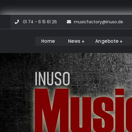
Skip
01 74 - 6 15 61 26
musicfactory@inuso.de
to
content
Home
News
Angebote
Musicfactory