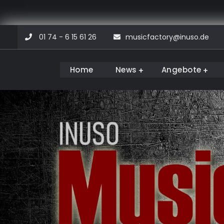
Skip
01 74 - 6 15 61 26
musicfactory@inuso.de
to
content
Home
News
Angebote
Musicfactory