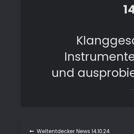
1
Klanggesc
Instrumente
und ausprobie
Beitragsnavigation
Weltentdecker News 14.10.24