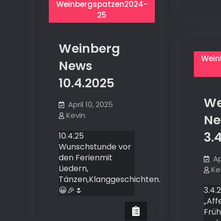
Weinbergspatzen2024-
25
Weinberg
Wein
News
10.4.2025
We
April 10, 2025
Kevin
Ne
3.
10.4.25
Wunschstunde vor
den Ferienmit
Ap
Liedern,
Ke
Tänzen,Klanggeschichten.
😀🎉🌷
3.4.
„Aff
Früh