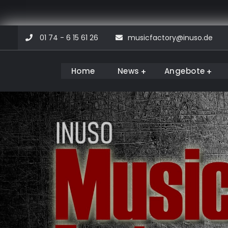
Skip
01 74 - 6 15 61 26
musicfactory@inuso.de
to
content
Home
News
Angebote
Musicfactory