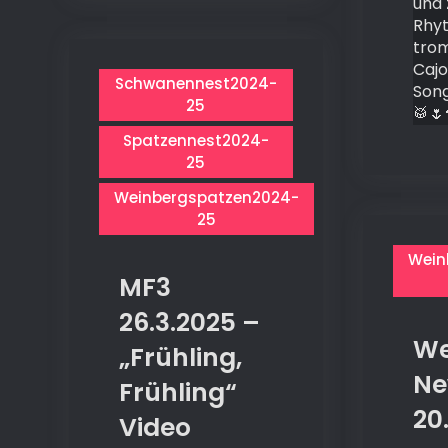
und
Rhy
tro
Caj
Schwanennest2024-
Song
25
🥁🌷
Spatzennest2024-
25
Weinbergspatzen2024-
25
Wein
MF3
26.3.2025 –
We
„Frühling,
Ne
Frühling“
20
Video