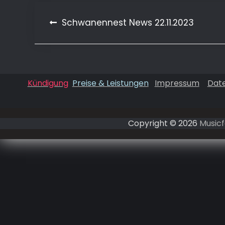
Beitragsnavigation
Schwanennest News 22.11.2023
Kündigung
Preise & Leistungen
Impressum
Dat
Copyright © 2026
Musicf