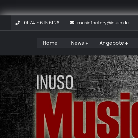
Skip
01 74 - 6 15 61 26
musicfactory@inuso.de
to
content
Home
News
Angebote
Musicfactory