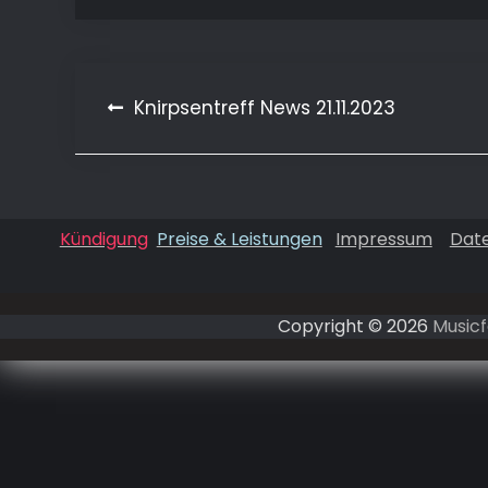
Beitragsnavigation
Knirpsentreff News 21.11.2023
Kündigung
Preise & Leistungen
Impressum
Dat
Copyright © 2026
Musicf