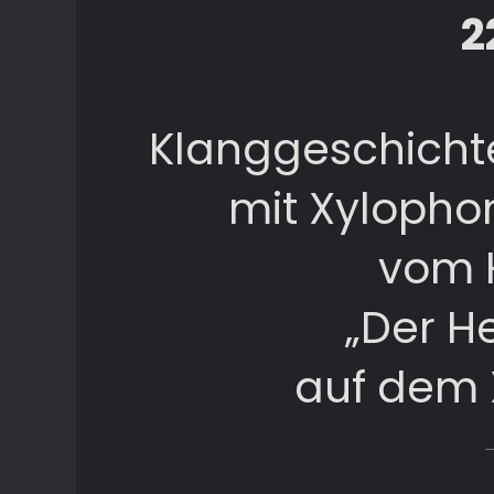
2
Klanggeschichte
mit Xylophon
vom H
„Der He
auf dem 