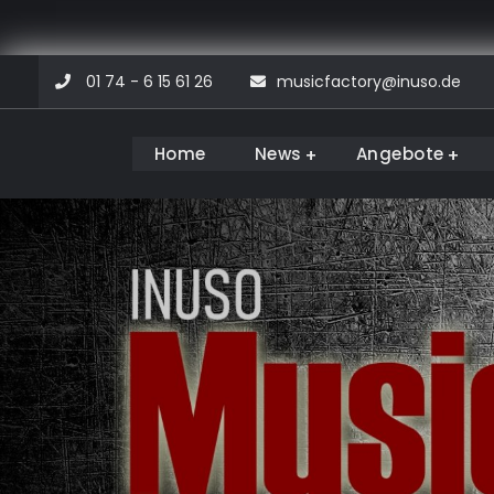
Skip
01 74 - 6 15 61 26
musicfactory@inuso.de
to
content
Home
News
Angebote
Musicfactory