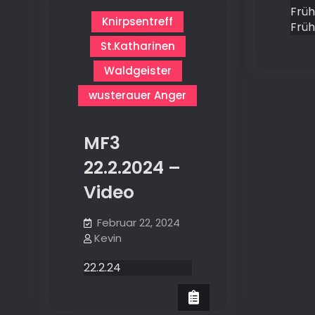
Früh
Knirpsentreff
Früh
St.Katharinen
Waldgeister
wusterauer Anger
MF3
22.2.2024 –
Video
Februar 22, 2024
Kevin
22.2.24