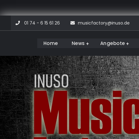
Skip
01 74 - 6 15 61 26
musicfactory@inuso.de
to
content
Home
News
Angebote
Musicfactory