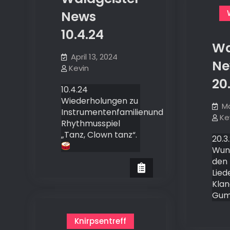
News
10.4.24
Wa
April 13, 2024
Ne
Kevin
20
10.4.24
Wiederholungen zu
Mä
Instrumentenfamilienund
Ke
Rhythmusspiel
„Tanz, Clown tanz“.
20.3
Wun
den 
Lied
Kla
Gum
Knirpsentreff