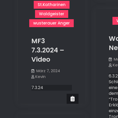
St.Katharinen
Waldgeister
wusterauer Anger
Wa
MF3
Ne
7.3.2024 –
Video
Mä
Ke
März 7, 2024
6.3.
Kevin
Sch
7.3.24
eine
dem 
“Tr
Erkl
einz
Tro