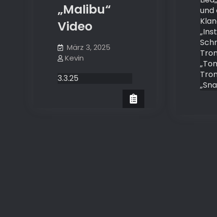
„Malibu“
und 
Kla
Video
„Ins
Schr
März 3, 2025
Tro
Kevin
„To
Tro
3.3.25
„Sn