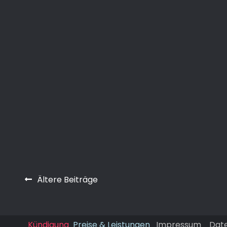
Beitragsnavigation
Ältere Beiträge
Kündigung
Preise & Leistungen
Impressum
Dat