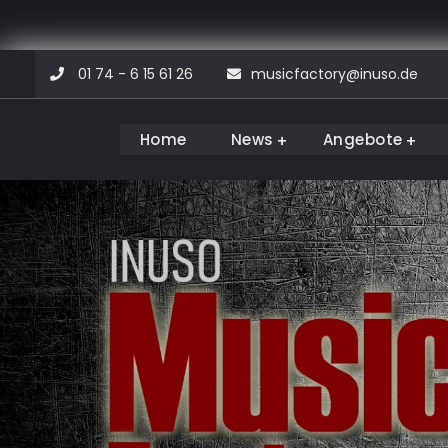
Skip
01 74 - 6 15 61 26
musicfactory@inuso.de
to
content
Home
News
Angebote
Musicfactory