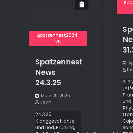
Spa
Sp
Spatzennest2024-
Ne
25
31.
Spatzennest
Ap
Ke
News
24.3.25
31.3
„Aff
Früh
März 26, 2025
und
Kevin
Rhy
24.3.25
tro
Klanggeschichte
Caj
und Lied„Frühling,
Song