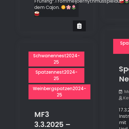
Frühling“.Trommeljoerhythmusspielauf
dem Cajon.
Spa
Schwanennest2024-
25
Sp
Spatzennest2024-
Ne
25
Weinbergspatzen2024-
Mä
25
Ke
17.3.
MF3
Inst
mit
3.3.2025 –
Lied