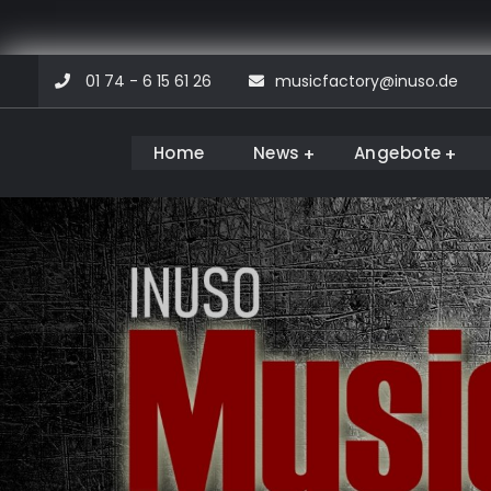
Skip
01 74 - 6 15 61 26
musicfactory@inuso.de
to
content
Home
News
Angebote
Musicfactory