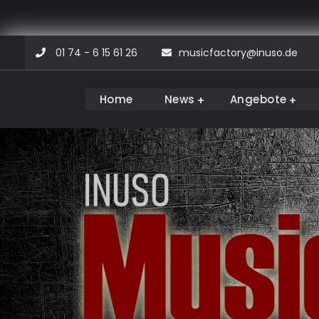
Skip
01 74 - 6 15 61 26
musicfactory@inuso.de
to
content
Home
News
Angebote
Musicfactory