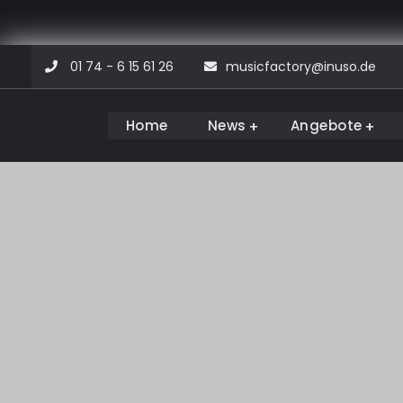
Skip
01 74 - 6 15 61 26
musicfactory@inuso.de
to
content
Home
News
Angebote
Musicfactory