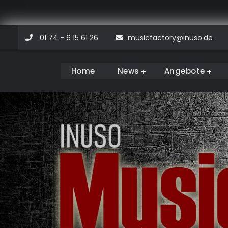
Skip
01 74 - 6 15 61 26
musicfactory@inuso.de
to
content
Home
News
Angebote
Musicfactory