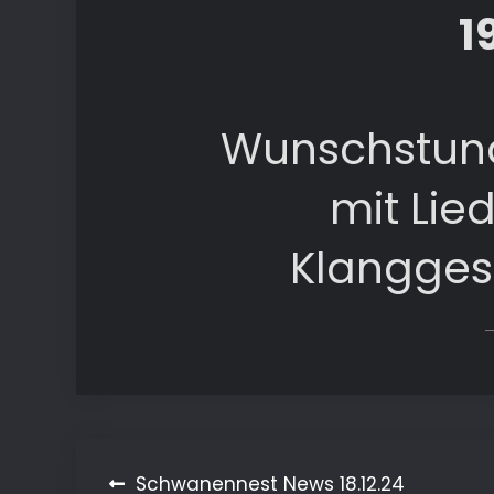
1
Wunschstund
mit Lie
Klangges
Beitragsnavigation
Schwanennest News 18.12.24