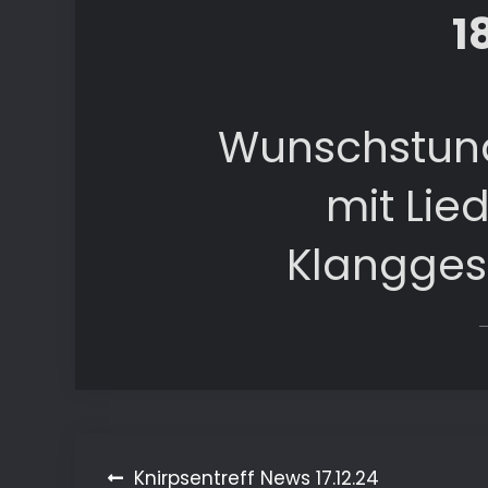
1
Wunschstund
mit Lie
Klangges
Beitragsnavigation
Knirpsentreff News 17.12.24