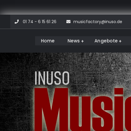
Skip
01 74 - 6 15 61 26
musicfactory@inuso.de
to
content
Home
News
Angebote
Musicfactory