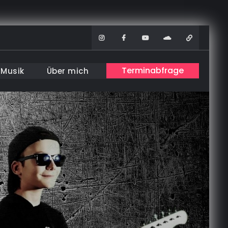
Instagram
Facebook
Youtube
Soundcloud
WhatsAp
Terminabfrage
Musik
Über mich