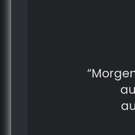
“Morge
au
au