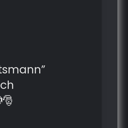
tsmann”
ich
🎅