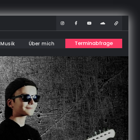
Instagram
Facebook
Youtube
Soundcloud
WhatsAp
Terminabfrage
Musik
Über mich