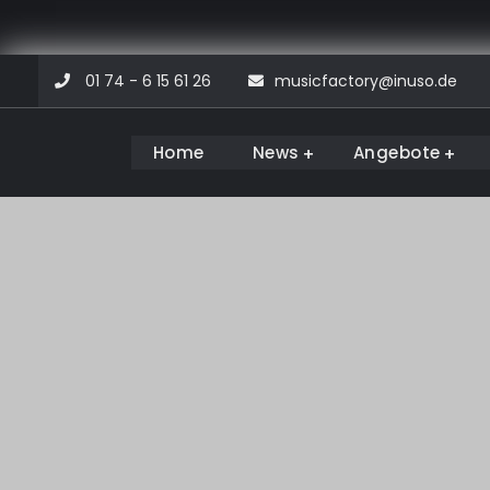
Skip
01 74 - 6 15 61 26
musicfactory@inuso.de
to
content
Home
News
Angebote
Musicfactory