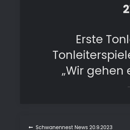
2
Erste Ton
Tonleiterspiel
„Wir gehen e
Beitragsnavigation
Schwanennest News 20.9.2023