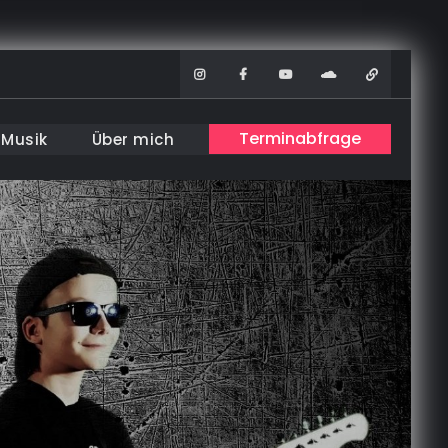
Instagram
Facebook
Youtube
Soundcloud
WhatsAp
Terminabfrage
Musik
Über mich