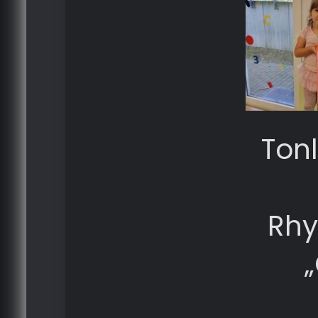
Tonl
Rhy