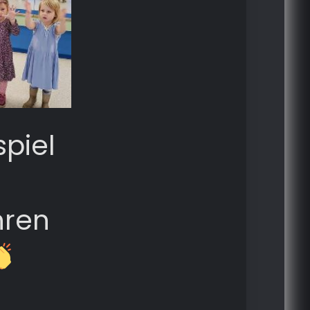
spiel
hren