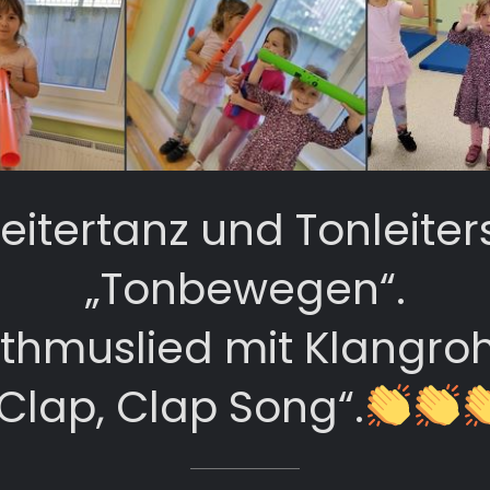
eitertanz und Tonleiter
„Tonbewegen“.
thmuslied mit Klangro
„Clap, Clap Song“.