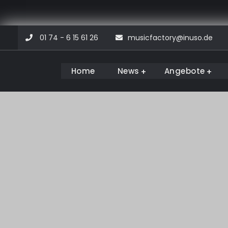
Skip
01 74 - 6 15 61 26
musicfactory@inuso.de
to
content
Home
News
Angebote
Musicfactory