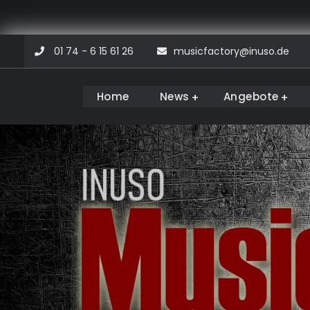
Skip
01 74 - 6 15 61 26
musicfactory@inuso.de
to
content
Home
News
Angebote
Musicfactory