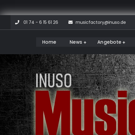
Skip
01 74 - 6 15 61 26
musicfactory@inuso.de
to
content
Home
News
Angebote
Musicfactory