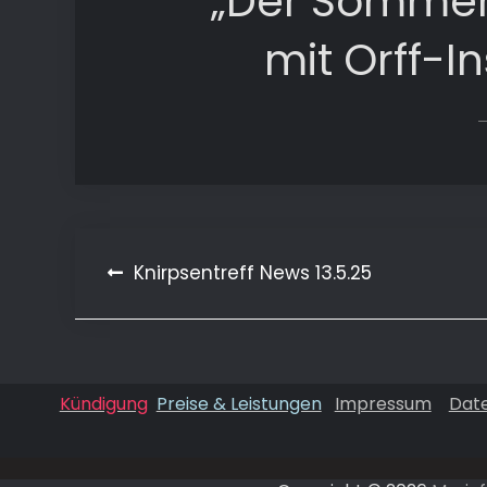
„Der Sommer 
mit Orff-I
Beitragsnavigation
Knirpsentreff News 13.5.25
Kündigung
Preise & Leistungen
Impressum
Dat