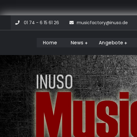
Skip
01 74 - 6 15 61 26
musicfactory@inuso.de
to
content
Home
News
Angebote
Musicfactory