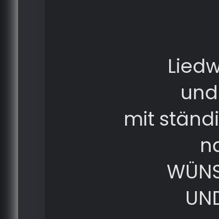
Liedw
und
mit ständ
n
WÜNS
UND