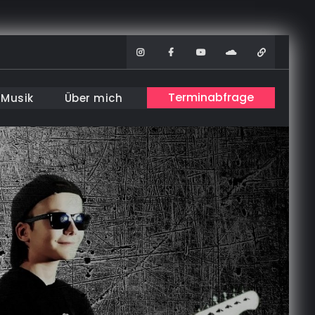
Instagram
Facebook
Youtube
Soundcloud
WhatsAp
Terminabfrage
Musik
Über mich