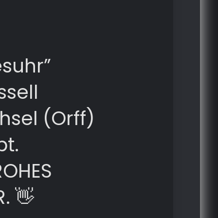
esuhr”
sell
sel (Orff)
t.
ROHES
. 👋