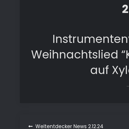
2
Instrumenten
Weihnachtslied “K
auf Xy
Beitragsnavigation
Weltentdecker News 2.12.24