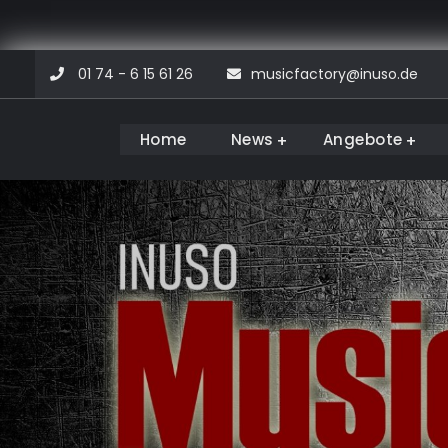
Skip
01 74 - 6 15 61 26
musicfactory@inuso.de
to
content
Home
News
Angebote
Musicfactory