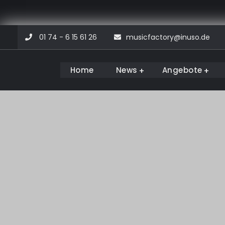
Skip
01 74 - 6 15 61 26
musicfactory@inuso.de
to
content
Home
News
Angebote
Musicfactory