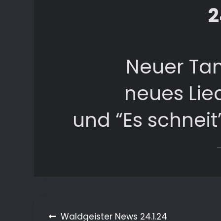
2
Neuer Tan
neues Lied
und “Es schnei
Beitragsnavigation
Waldgeister News 24.1.24