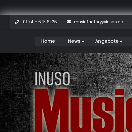
Skip
01 74 - 6 15 61 26
musicfactory@inuso.de
to
content
Home
News
Angebote
Musicfactory