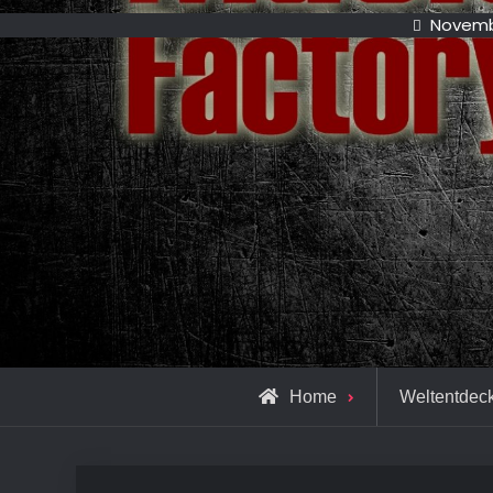
Novemb
Home
Weltentdec