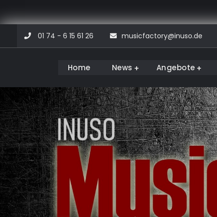
Skip
01 74 - 6 15 61 26
musicfactory@inuso.de
to
content
Home
News
Angebote
Musicfactory