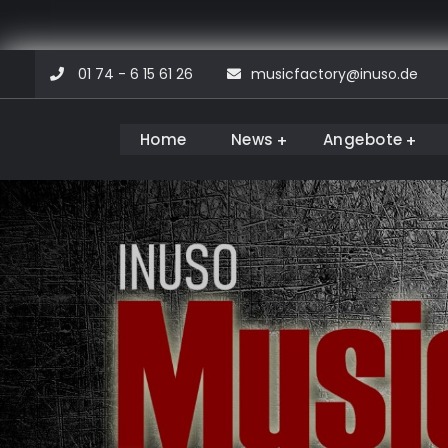
Skip
01 74 - 6 15 61 26
musicfactory@inuso.de
to
content
Home
News
Angebote
Musicfactory