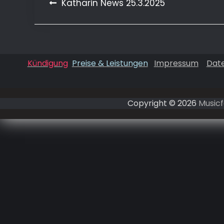
Beitragsnavigation
Katharin News 25.3.2025
Kündigung
Preise & Leistungen
Impressum
Dat
Copyright © 2026
Musicf