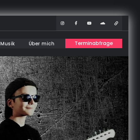
Instagram
Facebook
Youtube
Soundcloud
WhatsAp
Terminabfrage
Musik
Über mich