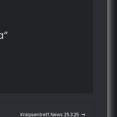
a“
Knirpsentreff News 25.3.25