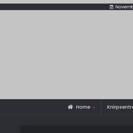
Novembe
Home
Knirpsentr