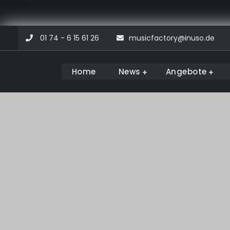
Skip
01 74 - 6 15 61 26
musicfactory@inuso.de
to
content
Home
News
Angebote
Musicfactory