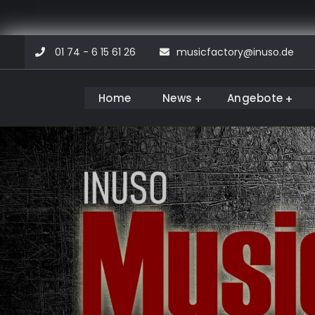
Skip
01 74 - 6 15 61 26
musicfactory@inuso.de
to
content
Home
News
Angebote
Musicfactory