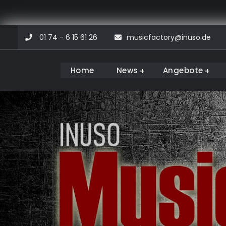
Skip
01 74 - 6 15 61 26
musicfactory@inuso.de
to
content
Home
News
Angebote
Musicfactory