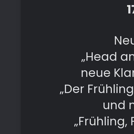
1
Neu
„Head an
neue Kla
„Der Frühlin
und n
„Frühling, 