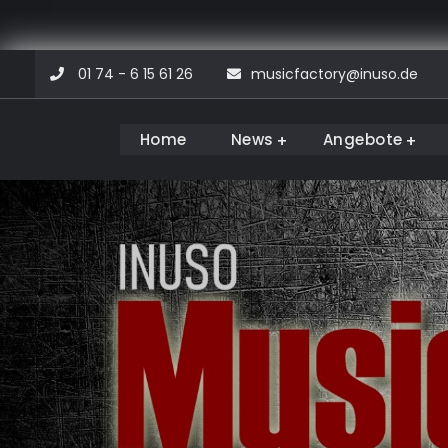
Skip
01 74 - 6 15 61 26
musicfactory@inuso.de
to
content
Home
News
Angebote
Musicfactory