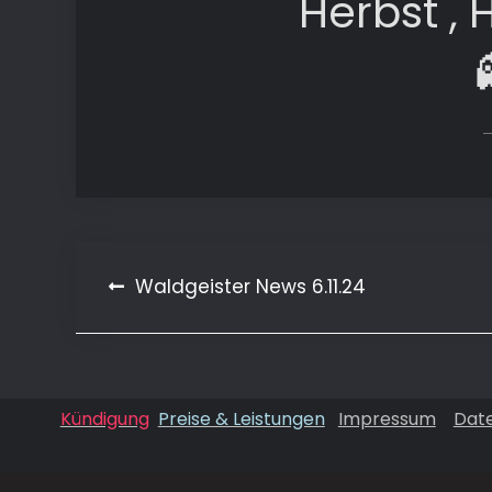
Herbst , 
Beitragsnavigation
Waldgeister News 6.11.24
Kündigung
Preise & Leistungen
Impressum
Dat