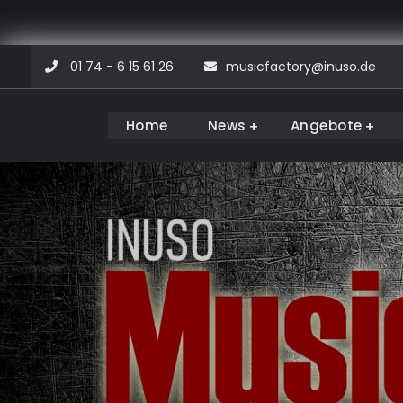
Skip
01 74 - 6 15 61 26
musicfactory@inuso.de
to
content
Home
News
Angebote
Musicfactory