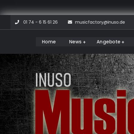
Skip
01 74 - 6 15 61 26
musicfactory@inuso.de
to
content
Home
News
Angebote
Musicfactory