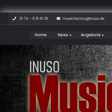
Skip
01 74 - 6 15 61 26
musicfactory@inuso.de
to
content
Home
News
Angebote
Musicfactory