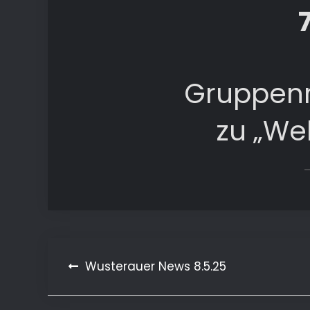
Gruppenr
zu „We
Beitragsnavigation
Wusterauer News 8.5.25