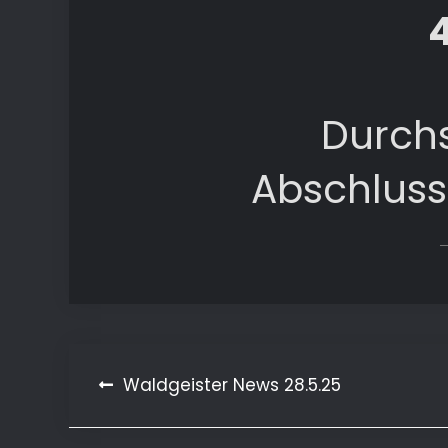
Durchs
Abschlus
Beitragsnavigation
Waldgeister News 28.5.25