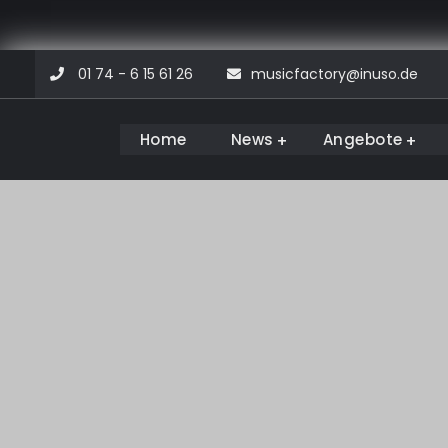
Skip
01 74 - 6 15 61 26
musicfactory@inuso.de
to
content
Home
News
Angebote
Musicfactory