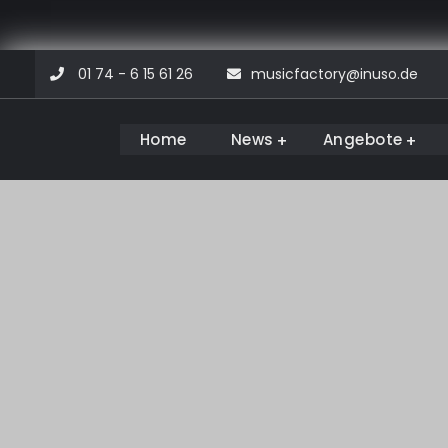
Skip
01 74 - 6 15 61 26
musicfactory@inuso.de
to
content
Home
News
Angebote
Musicfactory