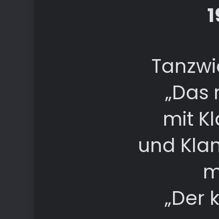
1
Tanzwi
„Das 
mit K
und Kla
m
„Der k