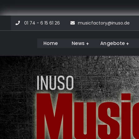
Skip
01 74 - 6 15 61 26
musicfactory@inuso.de
to
content
Home
News
Angebote
Musicfactory