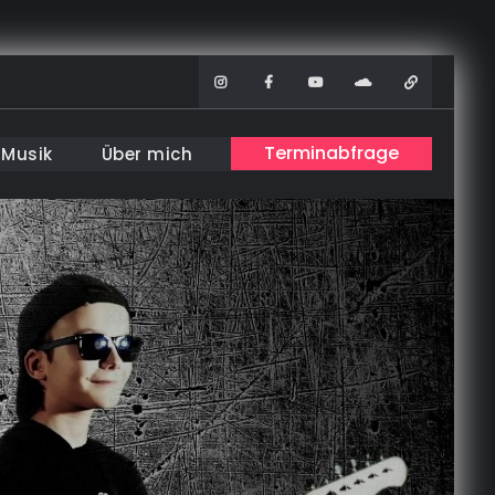
Instagram
Facebook
Youtube
Soundcloud
WhatsAp
Terminabfrage
Musik
Über mich