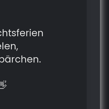
htsferien
len,
bärchen.
👋