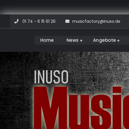
Skip
01 74 - 6 15 61 26
musicfactory@inuso.de
to
content
Home
News
Angebote
Musicfactory