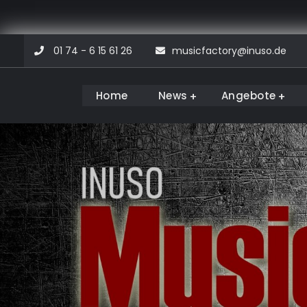
Skip
01 74 - 6 15 61 26
musicfactory@inuso.de
to
content
Home
News
Angebote
Musicfactory