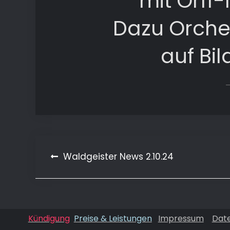
mit Orff
Dazu Orche
auf Bil
Beitragsnavigation
Waldgeister News 2.10.24
Kündigung
Preise & Leistungen
Impressum
Dat