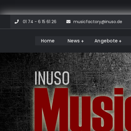
Skip
01 74 - 6 15 61 26
musicfactory@inuso.de
to
content
Home
News
Angebote
Musicfactory